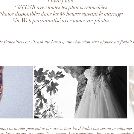
1 livre photo
Cléf USB avec toutes les photos retouchées
Photos disponibles dans les 48 heures suivant le mariage
Site Web personnalisé avec toutes vos photos
fiançailles» ou «Trash the Dress», une réduction sera ajoutée au forfait 
tous vos invités peuvent avoir accès, tous les détails vous seront mentionnés
, possibilité de choisir après l'événement. Les premières photos sont envoyée