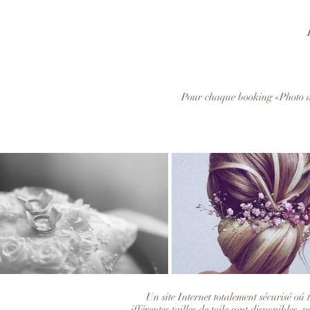
Pour chaque booking «Photo de 
Un site Internet totalement sécurisé oú 
ifférentes tailles de toile sont disponibles